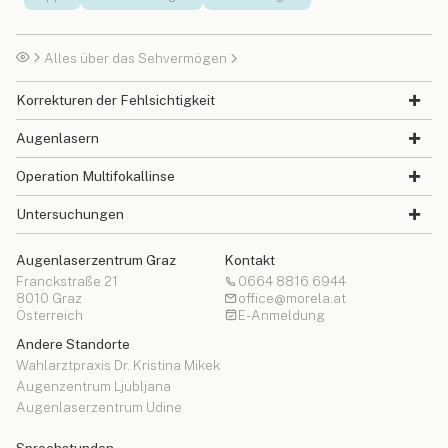
Alles über das Sehvermögen
Korrekturen der Fehlsichtigkeit
Augenlasern
Operation Multifokallinse
Untersuchungen
Augenlaserzentrum Graz
Kontakt
Franckstraße 21
0664 8816 6944
8010 Graz
office@morela.at
Österreich
E-Anmeldung
Andere Standorte
Wahlarztpraxis Dr. Kristina Mikek
Augenzentrum Ljubljana
Augenlaserzentrum Udine