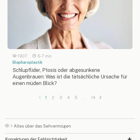
1907
6-7 min
Blepharoplastik
Schlupflider, Ptosis oder abgesunkene
Augenbrauen: Was ist die tatsächliche Ursache für
einen müden Blick?
1
2
3
4
5
…
14
Alles über das Sehvermögen
Korrekturen der Fehlsichtigkeit