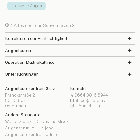
Trockene Augen
Alles über das Sehvermögen
Korrekturen der Fehlsichtigkeit
Augenlasern
Operation Multifokallinse
Untersuchungen
Augenlaserzentrum Graz
Kontakt
Franckstraße 21
0664 8816 6944
8010 Graz
office@morela.at
Österreich
E-Anmeldung
Andere Standorte
Wahlarztpraxis Dr. Kristina Mikek
Augenzentrum Ljubljana
Augenlaserzentrum Udine