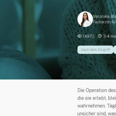
Veronika Bla
Fachärztin f
14970
3-4 mi
nach dem Eingriff
Die Operation des 
die sie erlebt, bl
wahrnehmen. Täglic
unsicher sind, was