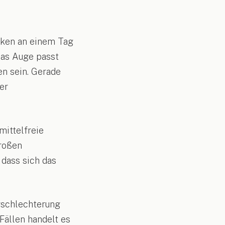
nken an einem Tag
Das Auge passt
en sein. Gerade
er
mittelfreie
großen
 dass sich das
rschlechterung
 Fällen handelt es