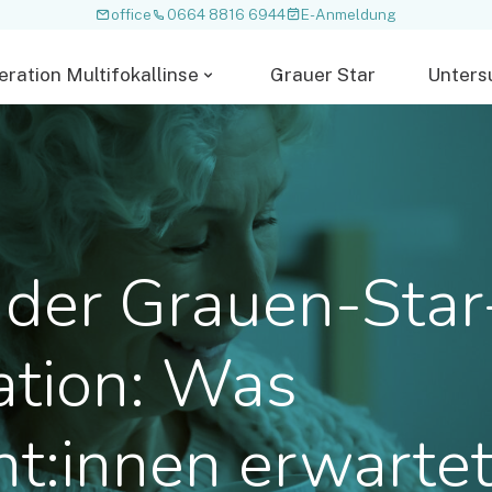
office
0664 8816 6944
E-Anmeldung
eration Multifokallinse
Grauer Star
Unters
der Grauen-Star
ation: Was
nt:innen erwarte