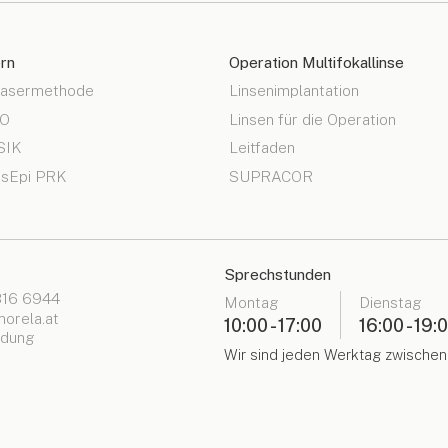
rn
Operation Multifokallinse
Lasermethode
Linsenimplantation
RO
Linsen für die Operation
SIK
Leitfaden
nsEpi PRK
SUPRACOR
Sprechstunden
16 6944
Montag
Dienstag
orela.at
10:00 - 17:00
16:00 - 19:
ldung
Wir sind jeden Werktag zwischen 