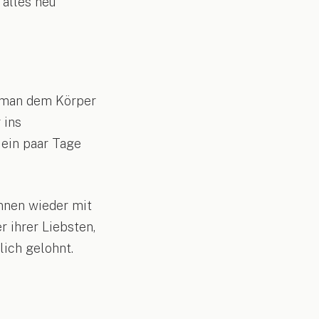
 alles neu
n man dem Körper
 ins
 ein paar Tage
innen wieder mit
 ihrer Liebsten,
lich gelohnt.