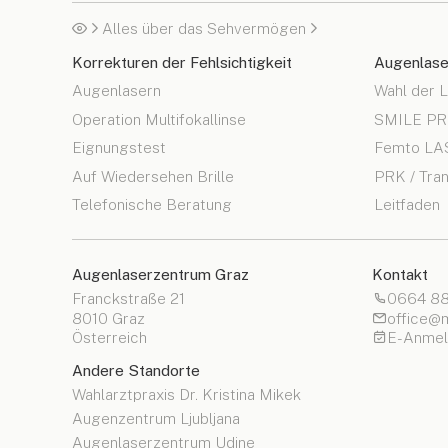
Alles über das Sehvermögen
Korrekturen der Fehlsichtigkeit
Augenlase
Augenlasern
Wahl der 
Operation Multifokallinse
SMILE P
Eignungstest
Femto LA
Auf Wiedersehen Brille
PRK / Tra
Telefonische Beratung
Leitfaden
Augenlaserzentrum Graz
Kontakt
Franckstraße 21
0664 88
8010 Graz
office@m
Österreich
E-Anme
Andere Standorte
Wahlarztpraxis Dr. Kristina Mikek
Augenzentrum Ljubljana
Augenlaserzentrum Udine