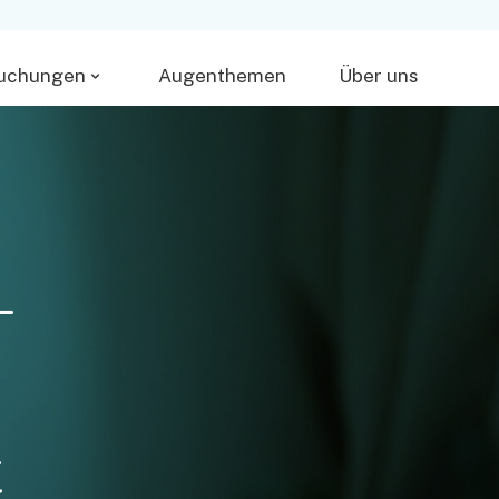
uchungen
Augenthemen
Über uns
-
t