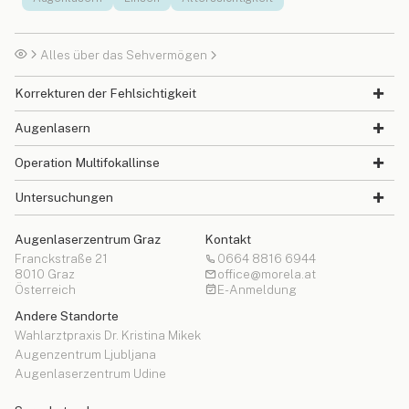
Alles über das Sehvermögen
Korrekturen der Fehlsichtigkeit
Augenlasern
Operation Multifokallinse
Untersuchungen
Augenlaserzentrum Graz
Kontakt
Franckstraße 21
0664 8816 6944
8010 Graz
office@morela.at
Österreich
E-Anmeldung
Andere Standorte
Wahlarztpraxis Dr. Kristina Mikek
Augenzentrum Ljubljana
Augenlaserzentrum Udine