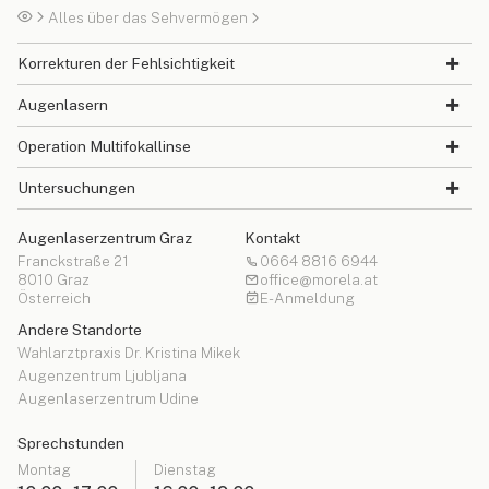
Alles über das Sehvermögen
Korrekturen der Fehlsichtigkeit
Augenlasern
Operation Multifokallinse
Untersuchungen
Augenlaserzentrum Graz
Kontakt
Franckstraße 21
0664 8816 6944
8010 Graz
office@morela.at
Österreich
E-Anmeldung
Andere Standorte
Wahlarztpraxis Dr. Kristina Mikek
Augenzentrum Ljubljana
Augenlaserzentrum Udine
Sprechstunden
Montag
Dienstag