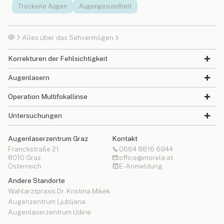
Trockene Augen
Augengesundheit
Alles über das Sehvermögen
Korrekturen der Fehlsichtigkeit
Augenlasern
Operation Multifokallinse
Untersuchungen
Augenlaserzentrum Graz
Kontakt
Franckstraße 21
0664 8816 6944
8010 Graz
office@morela.at
Österreich
E-Anmeldung
Andere Standorte
Wahlarztpraxis Dr. Kristina Mikek
Augenzentrum Ljubljana
Augenlaserzentrum Udine